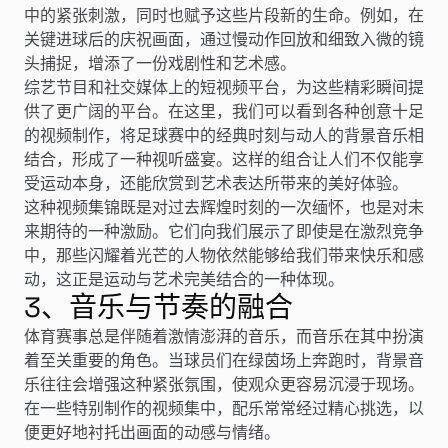
中的紧张刺激，同时也赋予这些片段新的生命。例如，在
关键进球后的庆祝画面，通过慢动作回放和细致入微的镜
头捕捉，增添了一份戏剧性和艺术感。
综艺节目和社交媒体上的短视频平台，为这些精彩瞬间提
供了更广阔的平台。在这里，我们可以看到各种创意十足
的视频制作，将足球赛中的经典时刻与动人的背景音乐相
结合，形成了一种视听盛宴。这样的组合让人们不仅能享
受运动本身，还能欣赏到艺术表达所带来的美好体验。
这种视频集锦既是对过去辉煌时刻的一次缅怀，也是对未
来期待的一种激励。它们向我们展示了即使是在激烈竞争
中，那些闪耀着光芒的人物依然能够给我们带来快乐和感
动，这正是运动与艺术完美结合的一种体现。
3、音乐与节奏的融合
体育赛事总是伴随着激情澎湃的音乐，而音乐在其中扮演
着至关重要的角色。当球员们在绿茵场上奔跑时，背景音
乐往往会增强这种紧张氛围，使观众更容易沉浸于现场。
在一些特别制作的视频集中，配乐常常经过精心挑选，以
便更好地衬托出画面的动感与情绪。