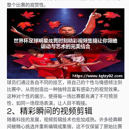
整个比赛的观赏性。
球员们通过各自不同的技艺，将自己的个性与情感倾注到
比赛中，从而创造出一种独特且富有感染力的视觉效果。
这种对个性的展示，使得每一场比赛都充满了不可预测
性，如同一场现场表演，让人目不暇接。
2、精彩瞬间的视频剪辑
随着科技的发展，视频剪辑技术也愈加成熟。许多经典瞬
间被精心挑选并重新编辑成集锦，这不仅保留了原始比赛